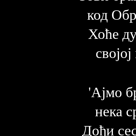
код Обр
Хоће ду
својој
'Ајмо б
нека с
Дођи сес