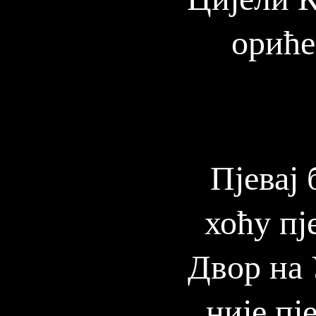
ориће
Пјевај 
хоћу пј
Двор на 
није пј