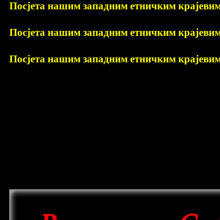
Посјета нашим западним етничким крајевим
Посјета нашим западним етничким крајевим
Посјета нашим западним етничким крајевим