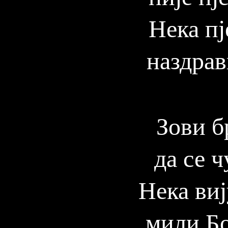
Нека пј
наздрав
Зови б
да се ч
Нека ви
мили Бо