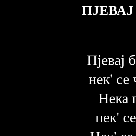
ПЈЕВАЈ
Пјевај 
нек' се
Нека п
нек' с
Нек' се