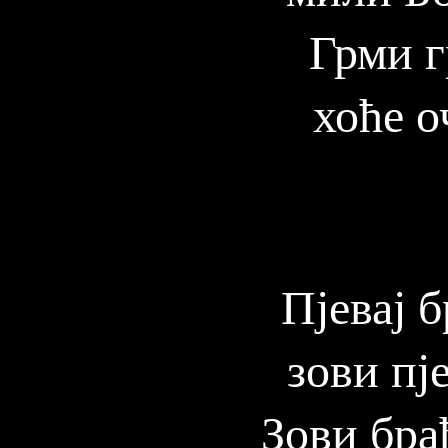
Грми г
хоће о
Пјевај б
зови пј
Зови бра