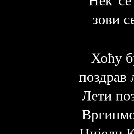
зови с
Хоћу бр
поздрав 
Лети по
Вргинмо
Цијели К