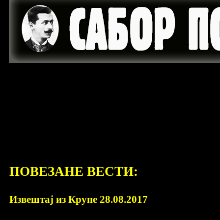
SRPSKA
DINARA
PLITVICKA
DALMACIJA
GACKA
K
KRAJINA
VELEBIT
JEZERA
LIKA
GLINA
B
PLJESEVICA
ZRINSKA
RAVNI
SVETI ILIJA
ZRMANJA
GORA
KOTARI
ПОВЕЗАНЕ ВЕСТИ:
Извештај из Крупе 28.08.2017