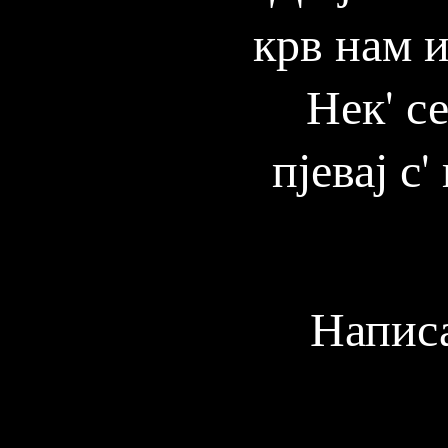
крв нам и
Нек' с
пјевај с
Написа